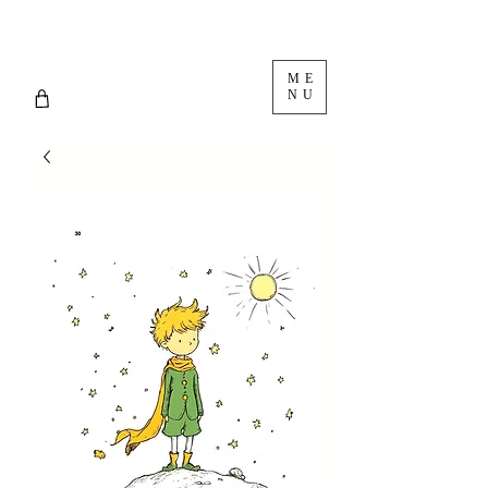
ME
NU