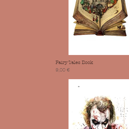
Vista rapida
Fairy Tales Book
Prezzo
9,00 €