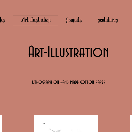
rks
Art illustration
Jounals
sculptures
Art-Illustration
lithograph on hand made cotton paper