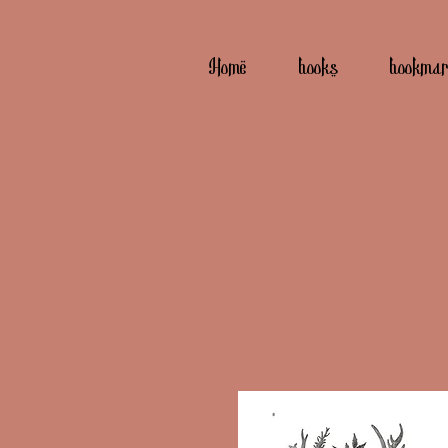
Home
books
bookma