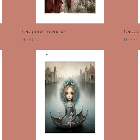
Vista rapida
Cappucetto rosso
Cappuc
Prezzo
Prezz
9,00 €
9,00 €