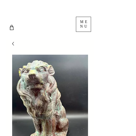
ME
NU