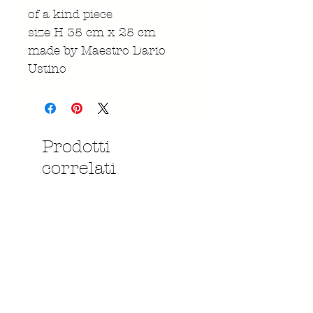
of a kind piece
size H 35 cm x 25 cm
made by Maestro Dario
Ustino
Prodotti
correlati