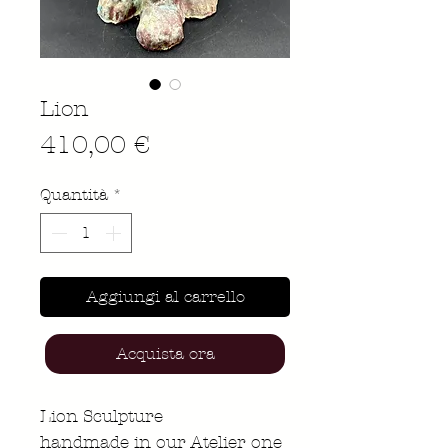
Lion
Prezzo
410,00 €
Quantità
*
Aggiungi al carrello
Acquista ora
Lion Sculpture
handmade in our Atelier one