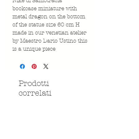
Nike di Samotracia
bookcase miniature with
metal dragon on the bottom
of the statue size 60 cm H
made in our venetian atelier
by Maestro Dario Ustino this
is a unique piece
Prodotti
correlati