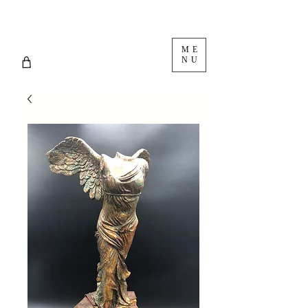
ME
NU